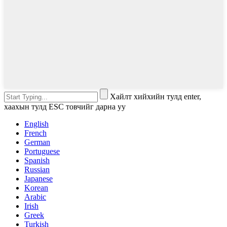
Хайлт хийхийн тулд enter,
хаахын тулд ESC товчийг дарна уу
English
French
German
Portuguese
Spanish
Russian
Japanese
Korean
Arabic
Irish
Greek
Turkish