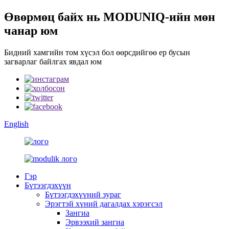
Өвөрмөц байх нь MODUNIQ-ийн мөн
чанар юм
Бидний хамгийн том хүсэл бол өөрсдийгөө ер бусын
загварлаг байлгах явдал юм
English
Гэр
Бүтээгдэхүүн
Бүтээгдэхүүний зураг
Эрэгтэй хүний ​​дагалдах хэрэгсэл
Зангиа
Эрвээхий зангиа