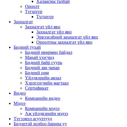
Халаасны талбай
Ороолт
Түгшүүр
Түгшүүр
Захиалгат
Захиалгат үйл явц
Захиалгат үйл явц
Эрвээхэйний захиалгат үйл явц
Ороолтны захиалгат үйл явц
Бидний тухай
Бидний өвөрмөц байдал
Манай үзэгчид
Бидний байр суурь
Бидний зан чанар
Бидний цөм
Үйлдвэрийн аялал
Хэрэглэгчийн магтаал
Сертификат
Видео
Компанийн видео
Мэдээ
Компанийн мэдээ
Аж үйлдвэрийн мэдээ
Түгээмэл асуултууд
Бидэнтэй холбоо барина уу