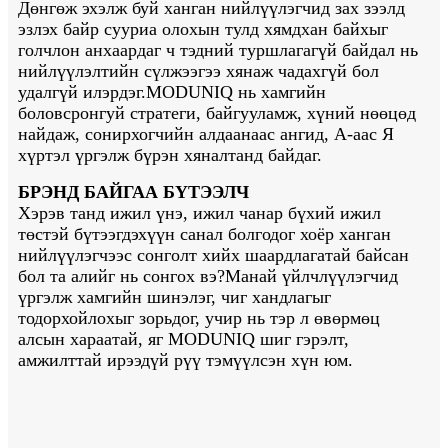
Дөнгөж эхэлж буй ханган нийлүүлэгчид зах зээлд
эзлэх байр сууриа олохын тулд хямдхан байхыг
голчлон анхаардаг ч тэдний туршлагагүй байдал нь
нийлүүлэлтийн сүлжээгээ хянаж чадахгүй бол
удалгүй илэрдэг.MODUNIQ нь хамгийн
боловсронгуй стратеги, байгууламж, хүний ​​нөөцөд
найдаж, сонирхогчийн алдаанаас ангид, А-аас Я
хүртэл үргэлж бүрэн хяналтанд байдаг.
БРЭНД БАЙГАА БҮТЭЭЛЧ
Хэрэв танд ижил үнэ, ижил чанар бүхий ижил
төстэй бүтээгдэхүүн санал болгодог хоёр ханган
нийлүүлэгчээс сонголт хийх шаардлагатай байсан
бол та алийг нь сонгох вэ?Манай үйлчлүүлэгчид
үргэлж хамгийн шинэлэг, чиг хандлагыг
тодорхойлохыг зорьдог, учир нь тэр л өвөрмөц
алсын хараатай, яг MODUNIQ шиг гэрэлт,
амжилттай ирээдүй рүү тэмүүлсэн хүн юм.