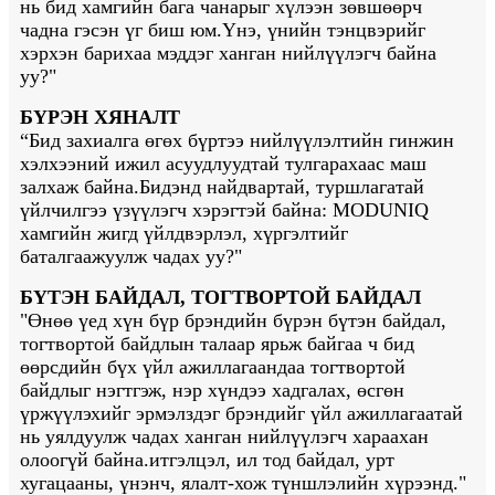
нь бид хамгийн бага чанарыг хүлээн зөвшөөрч
чадна гэсэн үг биш юм.Үнэ, үнийн тэнцвэрийг
хэрхэн барихаа мэддэг ханган нийлүүлэгч байна
уу?"
БҮРЭН ХЯНАЛТ
“Бид захиалга өгөх бүртээ нийлүүлэлтийн гинжин
хэлхээний ижил асуудлуудтай тулгарахаас маш
залхаж байна.Бидэнд найдвартай, туршлагатай
үйлчилгээ үзүүлэгч хэрэгтэй байна: MODUNIQ
хамгийн жигд үйлдвэрлэл, хүргэлтийг
баталгаажуулж чадах уу?"
БҮТЭН БАЙДАЛ, ТОГТВОРТОЙ БАЙДАЛ
"Өнөө үед хүн бүр брэндийн бүрэн бүтэн байдал,
тогтвортой байдлын талаар ярьж байгаа ч бид
өөрсдийн бүх үйл ажиллагаандаа тогтвортой
байдлыг нэгтгэж, нэр хүндээ хадгалах, өсгөн
үржүүлэхийг эрмэлздэг брэндийг үйл ажиллагаатай
нь уялдуулж чадах ханган нийлүүлэгч хараахан
олоогүй байна.
итгэлцэл, ил тод байдал, урт
хугацааны, үнэнч, ялалт-хож түншлэлийн хүрээнд."