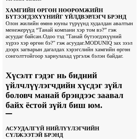
ХАМГИЙН ӨРГӨН НӨӨРӨМЖИЙН
БҮТЭЭГДЭХҮҮНИЙГ ҮЙЛДВЭРЛЭГЧ БРЭНД
Олон жилийн өмнө юуны түрүүнд худалдан авалтын
менежерүүд “Танай компани хэр том вэ?” гэж
асуудаг байсан.Одоо тэд "Танай бүтээгдэхүүний
хүрээ хэр өргөн бэ?" гэж асуудаг.MODUNIQ зах зээл
дээрх загварын дагалдах хэрэгслийн хамгийн өргөн
сонголттойгоор хариулахад үргэлж бэлэн байдаг.
Хүсэлт гэдэг нь бидний
үйлчлүүлэгчдийн хүсдэг зүйл
боловч манай брэндээс заавал
байх ёстой зүйл биш юм.
АСУУДАЛГҮЙ НИЙЛҮҮЛЭГЧИЙН
СҮЛЖЭЭТЭЙ БРЭНД