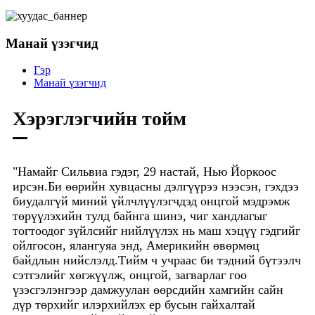
Манай үзэгчид
Гэр
Манай үзэгчид
Хэрэглэгчийн тойм
"Намайг Сильвиа гэдэг, 29 настай, Нью Йоркоос
ирсэн.Би өөрийн хувцасны дэлгүүрээ нээсэн, гэхдээ
би
удалгүй миний үйлчлүүлэгчдэд онцгой мэдрэмж
төрүүлэхийн тулд байнга шинэ, чиг хандлагыг
тогтоодог зүйлсийг нийлүүлэх нь маш хэцүү гэдгийг
ойлгосон, ялангуяа энд, Америкийн өвөрмөц
байдлын нийслэлд.Тийм ч учраас би тэдний бүтээлч
сэтгэлийг хөгжүүлж, онцгой, загварлаг гоо
үзэсгэлэнгээр дамжуулан өөрсдийн хамгийн сайн
дүр төрхийг илэрхийлэх ер бусын гайхалтай