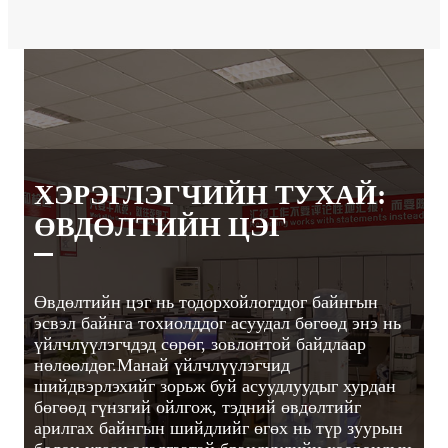
ХЭРЭГЛЭГЧИЙН ТУХАЙ:
ӨВДӨЛТИЙН ЦЭГ
Өвдөлтийн цэг нь тодорхойлогддог байнгын
эсвэл байнга тохиолддог асуудал бөгөөд энэ нь
үйлчлүүлэгчдэд сөрөг, зовлонтой байдлаар
нөлөөлдөг.Манай үйлчлүүлэгчид
шийдвэрлэхийг зорьж буй асуудлуудыг хурдан
бөгөөд гүнзгий ойлгож, тэдний өвдөлтийг
арилгах байнгын шийдлийг өгөх нь түр зуурын