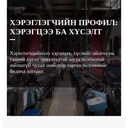
ХЭРЭГЛЭГЧИЙН ПРОФИЛ:
ХЭРЭГЦЭЭ БА ХҮСЭЛТ
Хэрэглэгчдийнхээ хэрэгцээ, хүслийг ойлгох нь
тэдний хүсэл эрмэлзэлтэй шууд холбоотой
зайлшгүй чухал шийдвэр гаргах боломжийг
бидэнд олгодог.