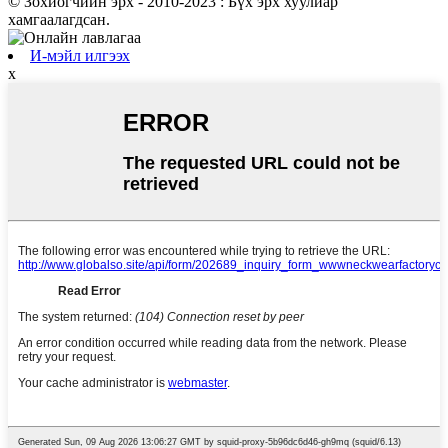
© Зохиогчийн эрх - 2010-2023 : Бүх эрх хуулиар
хамгаалагдсан.
И-мэйл илгээх
x