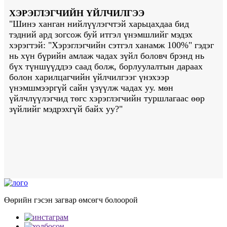
ХЭРЭГЛЭГЧИЙН ҮЙЛЧИЛГЭЭ
"Шинэ ханган нийлүүлэгчтэй харьцахдаа бид
тэдний ард зогсож буй итгэл үнэмшлийг мэдэх
хэрэгтэй: "Хэрэглэгчийн сэтгэл ханамж 100%" гэдэг
нь хүн бүрийн амлаж чадах зүйл боловч брэнд нь
бүх түншүүддээ саад болж, борлуулалтын дараах
болон харилцагчийн үйлчилгээг үнэхээр
үнэмшмээргүй сайн үзүүлж чадах уу. мөн
үйлчлүүлэгчид төгс хэрэглэгчийн туршлагаас өөр
зүйлийг мэдрэхгүй байх уу?"
Өөрийн гэсэн загвар өмсөгч болоорой