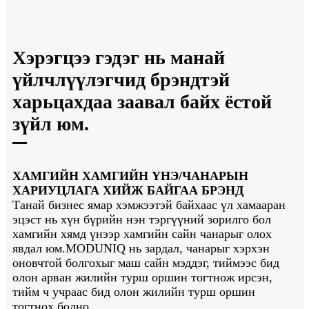
Хэрэгцээ гэдэг нь манай
үйлчлүүлэгчид брэндтэй
харьцахдаа заавал байх ёстой
зүйл юм.
ХАМГИЙН ХАМГИЙН ҮНЭ/ЧАНАРЫН
ХАРИУЦЛАГА ХИЙЖ БАЙГАА БРЭНД
Танай бизнес ямар хэмжээтэй байхаас үл хамааран
эцэст нь хүн бүрийн нэн тэргүүний зорилго бол
хамгийн хямд үнээр хамгийн сайн чанарыг олох
явдал юм.MODUNIQ нь зардал, чанарыг хэрхэн
оновчтой болгохыг маш сайн мэддэг, тиймээс бид
олон арван жилийн турш оршин тогтнож ирсэн,
тийм ч учраас бид олон жилийн турш оршин
тогтнох болно.