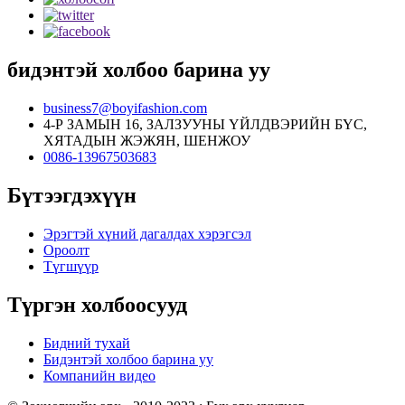
бидэнтэй холбоо барина уу
business7@boyifashion.com
4-Р ЗАМЫН 16, ЗАЛЗУУНЫ ҮЙЛДВЭРИЙН БҮС,
ХЯТАДЫН ЖЭЖЯН, ШЕНЖОУ
0086-13967503683
Бүтээгдэхүүн
Эрэгтэй хүний ​​дагалдах хэрэгсэл
Ороолт
Түгшүүр
Түргэн холбоосууд
Бидний тухай
Бидэнтэй холбоо барина уу
Компанийн видео