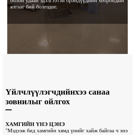
болон удаан эдэлгээтэй брэндүүдийн хоорондын
ялгааг бий болгодог.
Үйлчлүүлэгчдийнхээ санаа
зовнилыг ойлгох
ХАМГИЙН ҮНЭ ЦЭНЭ
"Мэдээж бид хамгийн хямд үнийг хайж байгаа ч энэ