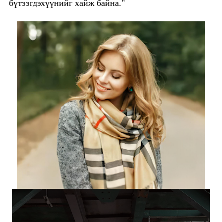
бүтээгдэхүүнийг хайж байна."